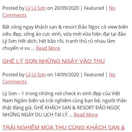
Posted by
Lý Lý Sơn
on
20/09/2020
| Featured
|
No
Comments
Bắt sóng ngay khách sạn & resort Đảo Ngọc có view biển
siêu đẹp, sống ảo cực xinh, vừa mới vừa hiện đại tại đảo
Lý Sơn Hết dịch, hết bão rồi, tranh thủ rủ nhau làm
chuyến vi vu …
Read More
GHÉ LÝ SƠN NHỮNG NGÀY VÀO THU
Posted by
Lý Lý Sơn
on
14/09/2020
| Featured
|
No
Comments
Lý Sơn – 1 trong những nơi check in xinh đẹp của Việt
Nam Ngắm biển và trải nghiệm cùng bạn bè, người thân
thật đáng giá. GHÉ KHÁCH SẠN & RESORT ĐẢO NGỌC
NHỮNG NGÀY DU LỊCH TẠI LÝ …
Read More
TRẢI NGHIỆM MÙA THU CÙNG KHÁCH SẠN &