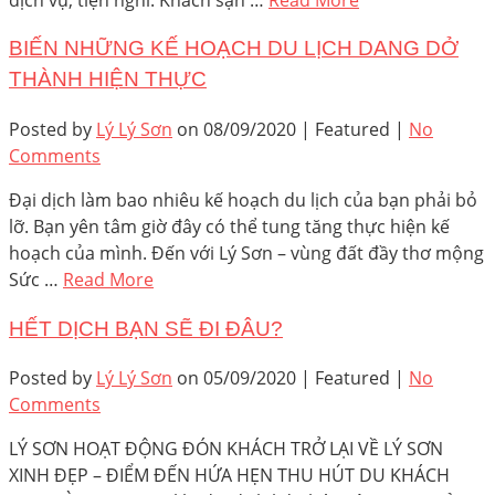
BIẾN NHỮNG KẾ HOẠCH DU LỊCH DANG DỞ
THÀNH HIỆN THỰC
Posted by
Lý Lý Sơn
on
08/09/2020
| Featured
|
No
Comments
Đại dịch làm bao nhiêu kế hoạch du lịch của bạn phải bỏ
lỡ. Bạn yên tâm giờ đây có thể tung tăng thực hiện kế
hoạch của mình. Đến với Lý Sơn – vùng đất đầy thơ mộng
Sức …
Read More
HẾT DỊCH BẠN SẼ ĐI ĐÂU?
Posted by
Lý Lý Sơn
on
05/09/2020
| Featured
|
No
Comments
LÝ SƠN HOẠT ĐỘNG ĐÓN KHÁCH TRỞ LẠI VỀ LÝ SƠN
XINH ĐẸP – ĐIỂM ĐẾN HỨA HẸN THU HÚT DU KHÁCH