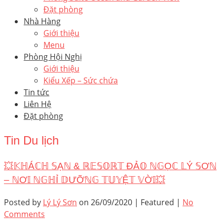
Đặt phòng
Nhà Hàng
Giới thiệu
Menu
Phòng Hội Nghị
Giới thiệu
Kiểu Xếp – Sức chứa
Tin tức
Liên Hệ
Đặt phòng
Tin Du lịch
💥𝕂ℍÁℂℍ 𝕊Ạℕ & ℝ𝔼𝕊𝕆ℝ𝕋 ĐẢ𝕆 ℕ𝔾Ọℂ 𝕃Ý 𝕊Ơℕ
– ℕƠ𝕀 ℕ𝔾ℍỈ 𝔻ƯỠℕ𝔾 𝕋𝕌𝕐Ệ𝕋 𝕍Ờ𝕀💥
Posted by
Lý Lý Sơn
on
26/09/2020
| Featured
|
No
Comments