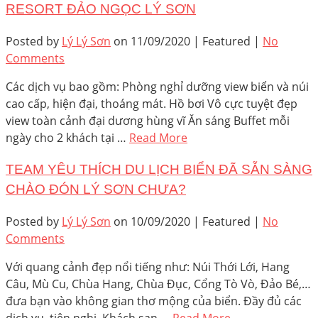
RESORT ĐẢO NGỌC LÝ SƠN
Posted by
Lý Lý Sơn
on
11/09/2020
| Featured
|
No
Comments
Các dịch vụ bao gồm: Phòng nghỉ dưỡng view biển và núi
cao cấp, hiện đại, thoáng mát. Hồ bơi Vô cực tuyệt đẹp
view toàn cảnh đại dương hùng vĩ Ăn sáng Buffet mỗi
ngày cho 2 khách tại …
Read More
TEAM YÊU THÍCH DU LỊCH BIỂN ĐÃ SẴN SÀNG
CHÀO ĐÓN LÝ SƠN CHƯA?
Posted by
Lý Lý Sơn
on
10/09/2020
| Featured
|
No
Comments
Với quang cảnh đẹp nổi tiếng như: Núi Thới Lới, Hang
Câu, Mù Cu, Chùa Hang, Chùa Đục, Cổng Tò Vò, Đảo Bé,…
đưa bạn vào không gian thơ mộng của biển. Đầy đủ các
dịch vụ, tiện nghi. Khách sạn …
Read More