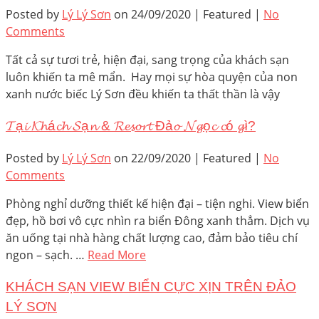
Posted by
Lý Lý Sơn
on
24/09/2020
| Featured
|
No
Comments
Tất cả sự tươi trẻ, hiện đại, sang trọng của khách sạn
luôn khiến ta mê mẩn. Hay mọi sự hòa quyện của non
xanh nước biếc Lý Sơn đều khiến ta thất thần là vậy
𝓣ạ𝓲 𝓚𝓱á𝓬𝓱 𝓢ạ𝓷 & 𝓡𝓮𝓼𝓸𝓻𝓽 Đả𝓸 𝓝𝓰ọ𝓬 𝓬ó 𝓰ì?
Posted by
Lý Lý Sơn
on
22/09/2020
| Featured
|
No
Comments
Phòng nghỉ dưỡng thiết kế hiện đại – tiện nghi. View biển
đẹp, hồ bơi vô cực nhìn ra biển Đông xanh thẳm. Dịch vụ
ăn uống tại nhà hàng chất lượng cao, đảm bảo tiêu chí
ngon – sạch. …
Read More
KHÁCH SẠN VIEW BIỂN CỰC XỊN TRÊN ĐẢO
LÝ SƠN