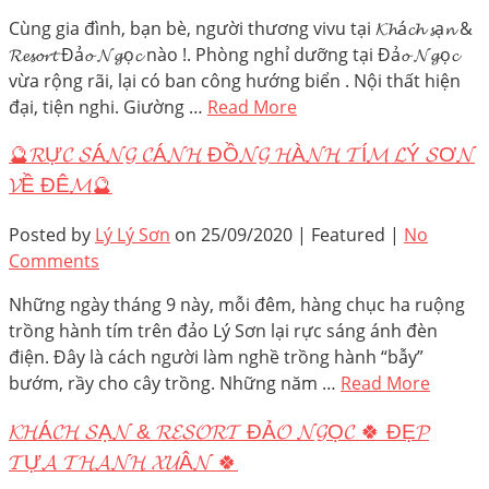
Cùng gia đình, bạn bè, người thương vivu tại 𝓚𝓱á𝓬𝓱 𝓼ạ𝓷 &
𝓡𝓮𝓼𝓸𝓻𝓽 Đả𝓸 𝓝𝓰ọ𝓬 nào !. Phòng nghỉ dưỡng tại Đả𝓸 𝓝𝓰ọ𝓬
vừa rộng rãi, lại có ban công hướng biển . Nội thất hiện
đại, tiện nghi. Giường …
Read More
🔮𝓡Ự𝓒 𝓢Á𝓝𝓖 𝓒Á𝓝𝓗 ĐỒ𝓝𝓖 𝓗À𝓝𝓗 𝓣Í𝓜 𝓛Ý 𝓢Ơ𝓝
𝓥Ề ĐÊ𝓜🔮
Posted by
Lý Lý Sơn
on
25/09/2020
| Featured
|
No
Comments
Những ngày tháng 9 này, mỗi đêm, hàng chục ha ruộng
trồng hành tím trên đảo Lý Sơn lại rực sáng ánh đèn
điện. Đây là cách người làm nghề trồng hành “bẫy”
bướm, rầy cho cây trồng. Những năm …
Read More
𝓚𝓗Á𝓒𝓗 𝓢Ạ𝓝 & 𝓡𝓔𝓢𝓞𝓡𝓣 ĐẢ𝓞 𝓝𝓖Ọ𝓒 🍀 ĐẸ𝓟
𝓣Ự𝓐 𝓣𝓗𝓐𝓝𝓗 𝓧𝓤Â𝓝 🍀